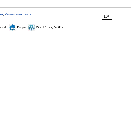
ка
,
Реклама на сайте
18+
omla,
Drupal,
WordPress, MODx.