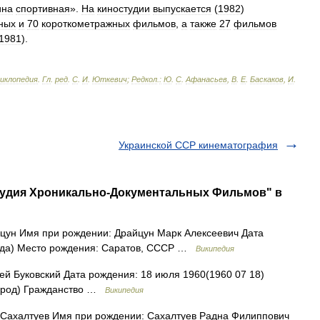
ина
спортивная
».
На
киностудии
выпускается
(
1982
)
ных
и
70
короткометражных
фильмов
,
а
также
27
фильмов
1981
).
циклопедия
.
Гл
.
ред
.
С
.
И
.
Юткевич
;
Редкол
.
:
Ю
.
С
.
Афанасьев
,
В
.
Е
.
Баскаков
,
И
.
Украинской ССР кинематография
Студия Хроникально-Документальных Фильмов" в
ун Имя при рождении: Драйцун Марк Алексеевич Дата
 года) Место рождения: Саратов, СССР …
Википедия
й Буковский Дата рождения: 18 июля 1960(1960 07 18)
(город) Гражданство …
Википедия
Сахалтуев Имя при рождении: Сахалтуев Радна Филиппович