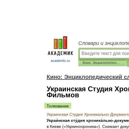
Словари и энциклоп
academic.ru
Кино: Энциклопедический словарь
Кино: Энциклопедический с
Украинская Студия Хр
Фильмов
Толкование
Украинская
Студия
Хроникально
-
Документ
Украи́нская
сту́дия
хроника́льно
-
докуме
в
Киеве
(«
Укркинохроника
»).
Снимает
док