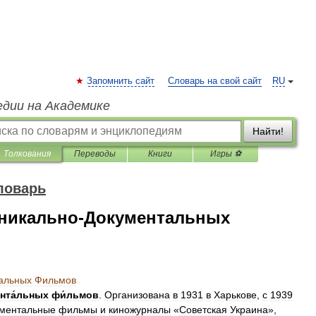
Запомнить сайт
Словарь на свой сайт
RU
едии на Академике
Найти!
Толкования
Переводы
Книги
Игры ⚽
ловарь
оникально-Документальных
альных
Фильмов
нта́льных
фи́льмов
.
Организована
в
1931
в
Харькове
,
с
1939
ументальные
фильмы
и
киножурналы
«
Советская
Украина
»,