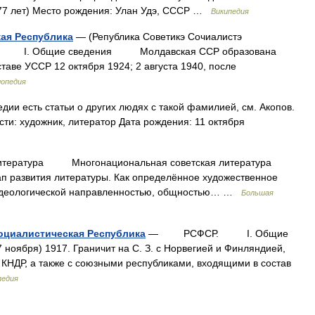
(77 лет) Место рождения: Улан Удэ, СССР …
Википедия
ая Республика
— (Република Советикэ Сочиалистэ
. I. Общие сведения Молдавская ССР образована
аве УССР 12 октября 1924; 2 августа 1940, после
лопедия
дии есть статьи о других людях с такой фамилией, см. Акопов.
ти: художник, литератор Дата рождения: 11 октября
атура Многонациональная советская литература
ап развития литературы. Как определённое художественное
 идеологической направленностью, общностью… …
Большая
оциалистическая Республика
— РСФСР. I. Общие
ноября) 1917. Граничит на С. З. с Норвегией и Финляндией,
и КНДР, а также с союзными республиками, входящими в состав
педия