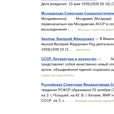
Дата рождения: 15 мая 1935(1935 05 15) 
Молдавская Советская Социалистическ
Молдовеняскэ) Молдавия (Молдова)
первоначально как Молдавская АССР в сост
воссоединения… …
Большая советская энцик
Акопов, Валерий Фёдорович
— В Википе
Акопов Валерий Фёдорович Род деятельнос
1939(1939 10 11 …
Википедия
СССР. Литература и искусство
— Литер
представляет собой качественно новый эт
целое, объединённое единой социально
советская энциклопедия
Российская Советская Федеративная С
сведения РСФСР образована 25 октября (7 
на З. с Польшей, на Ю. В. с Китаем, МНР 
СССР: на З. с… …
Большая советская энцикло