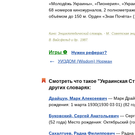
«
Молодёжь
Украины
», «
Пионерия
», «
Укра
68
номеров
киножурналов
,
2
полнометраж
объёмом
до
150
м
.
Орден
«
Знак
Почёта
» (
Кино:
Энциклопедический
словарь
. -
М
.
:
Советская
эн
В
.
Вайсфельд
и
др
.
.
1987
.
Игры ⚽
Нужен реферат?
УИЗДОМ (Wisdom) Норман
Смотреть что такое "Украинская 
других словарях:
Драйцун, Марк Алексеевич
— Марк Драйц
рождения: 1 марта 1930(1930 03 01) (82
Буковский, Сергей Анатольевич
— Серге
(52 года) Место рождения: Октябрьский 
Сахалтуев, Радна Филиппович
— Радна 