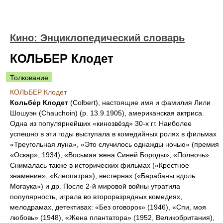
Кино: Энциклопедический словарь
КОЛЬБЕР Клодет
Толкование
КОЛЬБЕР Клодет
Кольбе́р Клодет
(Colbert), настоящие имя и фамилия Лили
Шошуэн (Chauchoin) (p. 13.9.1905), американская актриса.
Одна из популярнейших «кинозвёзд» 30-х гг. Наиболее
успешно в эти годы выступала в комедийных ролях в фильмах
«Треугольная луна», «Это случилось однажды ночью» (премия
«Оскар», 1934), «Восьмая жена Синей Бороды», «Полночь».
Снималась также в исторических фильмах («Крестное
знамение», «Клеопатра»), вестернах («Барабаны вдоль
Могаука») и др. После 2-й мировой войны утратила
популярность, играла во второразрядных комедиях,
мелодрамах, детективах: «Без оговорок» (1946), «Спи, моя
любовь» (1948), «Жена плантатора» (1952, Великобритания),