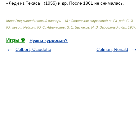
«Леди из Техаса» (1955) и др. После 1961 не снималась.
Кино: Энциклопедический словарь. - М.: Советская энциклопедия
.
Гл. ред. С. И.
Юткевич; Редкол.: Ю. С. Афанасьев, В. Е. Баскаков, И. В. Вайсфельд и др.
.
1987
.
Игры ⚽
Нужна курсовая?
Colbert, Claudette
Colman, Ronald