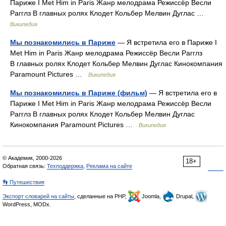
Париже I Met Him in Paris Жанр мелодрама Режиссёр Весли
Рагглз В главных ролях Клодет Кольбер Мелвин Дуглас …
Википедия
Мы познакомились в Париже
— Я встретила его в Париже I
Met Him in Paris Жанр мелодрама Режиссёр Весли Рагглз
В главных ролях Клодет Кольбер Мелвин Дуглас Кинокомпания
Paramount Pictures …
Википедия
Мы познакомились в Париже (фильм)
— Я встретила его в
Париже I Met Him in Paris Жанр мелодрама Режиссёр Весли
Рагглз В главных ролях Клодет Кольбер Мелвин Дуглас
Кинокомпания Paramount Pictures …
Википедия
© Академик, 2000-2026
18+
Обратная связь:
Техподдержка
,
Реклама на сайте
👣 Путешествия
Экспорт словарей на сайты
, сделанные на PHP,
Joomla,
Drupal,
WordPress, MODx.