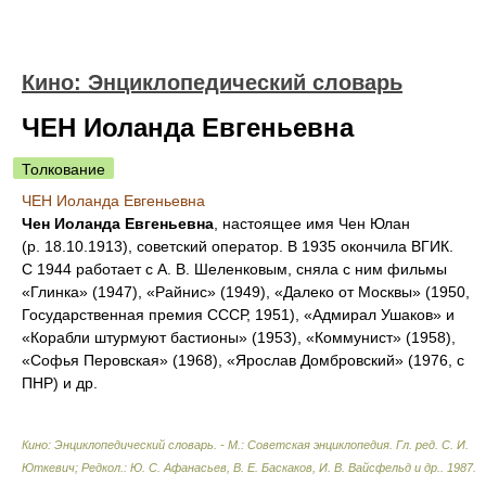
Кино: Энциклопедический словарь
ЧЕН Иоланда Евгеньевна
Толкование
ЧЕН Иоланда Евгеньевна
Чен Иоланда Евгеньевна
, настоящее имя Чен Юлан
(р. 18.10.1913), советский оператор. В 1935 окончила ВГИК.
С 1944 работает с А. В. Шеленковым, сняла с ним фильмы
«Глинка» (1947), «Райнис» (1949), «Далеко от Москвы» (1950,
Государственная премия СССР, 1951), «Адмирал Ушаков» и
«Корабли штурмуют бастионы» (1953), «Коммунист» (1958),
«Софья Перовская» (1968), «Ярослав Домбровский» (1976, с
ПНР) и др.
Кино: Энциклопедический словарь. - М.: Советская энциклопедия
.
Гл. ред. С. И.
Юткевич; Редкол.: Ю. С. Афанасьев, В. Е. Баскаков, И. В. Вайсфельд и др.
.
1987
.