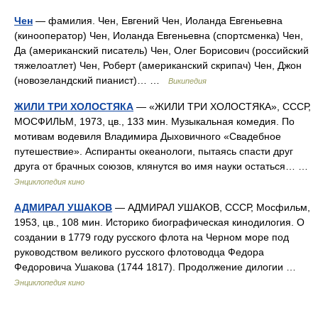
Чен
— фамилия. Чен, Евгений Чен, Иоланда Евгеньевна
(кинооператор) Чен, Иоланда Евгеньевна (спортсменка) Чен,
Да (американский писатель) Чен, Олег Борисович (российский
тяжелоатлет) Чен, Роберт (американский скрипач) Чен, Джон
(новозеландский пианист)… …
Википедия
ЖИЛИ ТРИ ХОЛОСТЯКА
— «ЖИЛИ ТРИ ХОЛОСТЯКА», СССР,
МОСФИЛЬМ, 1973, цв., 133 мин. Музыкальная комедия. По
мотивам водевиля Владимира Дыховичного «Свадебное
путешествие». Аспиранты океанологи, пытаясь спасти друг
друга от брачных союзов, клянутся во имя науки остаться… …
Энциклопедия кино
АДМИРАЛ УШАКОВ
— АДМИРАЛ УШАКОВ, СССР, Мосфильм,
1953, цв., 108 мин. Историко биографическая кинодилогия. О
создании в 1779 году русского флота на Черном море под
руководством великого русского флотоводца Федора
Федоровича Ушакова (1744 1817). Продолжение дилогии …
Энциклопедия кино