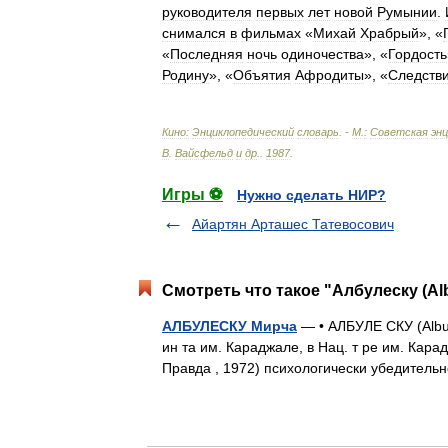
руководителя
первых
лет
новой
Румынии
.
снимался
в
фильмах
«
Михай
Храбрый
», «
«
Последняя
ночь
одиночества
», «
Гордость
Родину
», «
Объятия
Афродиты
», «
Следств
Кино:
Энциклопедический
словарь
. -
М
.
:
Советская
эн
В
.
Вайсфельд
и
др
.
.
1987
.
Игры ⚽
Нужно сделать НИР?
Айартян Арташес Татевосович
Смотреть что такое "Албулеску (Al
АЛБУЛЕСКУ Мирча
— • АЛБУЛЕ СКУ (Albul
ин та им. Караджале, в Нац. т ре им. Кара
Правда , 1972) психологически убедите