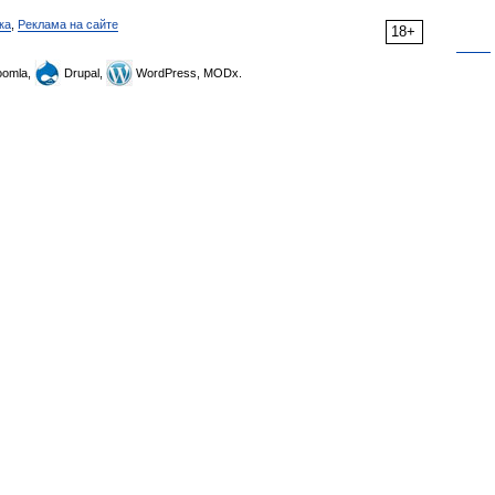
ка
,
Реклама на сайте
18+
omla,
Drupal,
WordPress, MODx.