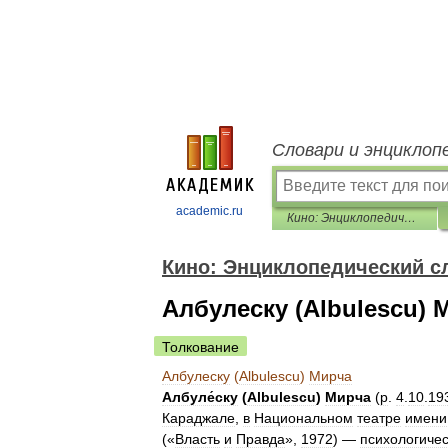
Словари и энциклоп
academic.ru
Кино: Энциклопедический словарь
Кино: Энциклопедический с
Албулеску (Albulescu) 
Толкование
Албулеску
(
Albulescu
)
Мирча
Албуле́ску
(
Albulescu
)
Мирча
(
р
.
4
.
10
.
19
Караджале
,
в
Национальном
театре
имени
(«
Власть
и
Правда
»,
1972
) —
психологиче