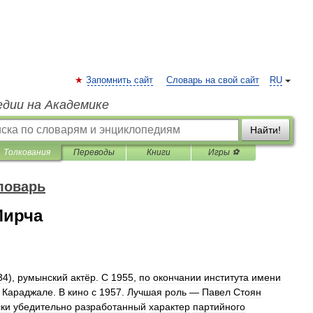
Запомнить сайт
Словарь на свой сайт
RU
едии на Академике
Найти!
Толкования
Переводы
Книги
Игры ⚽
ловарь
Мирча
34
),
румынский
актёр
.
С
1955
,
по
окончании
института
имени
Караджале
.
В
кино
с
1957
.
Лучшая
роль
—
Павел
Стоян
ски
убедительно
разработанный
характер
партийного