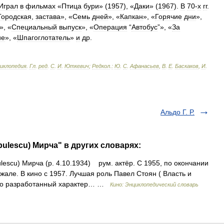
Играл
в
фильмах
«
Птица
бури
» (
1957
), «
Даки
» (
1967
).
В
70
-
х
гг
.
Городская
,
застава
», «
Семь
дней
», «
Капкан
», «
Горячие
дни
»,
», «
Специальный
выпуск
», «
Операция
“
Автобус
”», «
За
ие
», «
Шпагоглотатель
»
и
др
.
циклопедия
.
Гл
.
ред
.
С
.
И
.
Юткевич
;
Редкол
.
:
Ю
.
С
.
Афанасьев
,
В
.
Е
.
Баскаков
,
И
.
Альдо Г. Р.
bulescu) Мирча" в других словарях:
escu) Мирча (р. 4.10.1934) рум. актёр. С 1955, по окончании
джале. В кино с 1957. Лучшая роль Павел Стоян ( Власть и
льно разработанный характер… …
Кино: Энциклопедический словарь