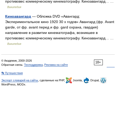
противовес коммерческому кинематографу. Киноавангард… …
Википедия
Киноавангард
— Обложка DVD «Авангард:
Экспериментальное кино 1920 30 х годов» Авангард (фр. Avant
garde, от фр. avant перед и фр. gard охрана, гвардия)
направление в развитии кинематографа, возникшее в
противовес коммерческому кинематографу. Киноавангард… …
Википедия
© Академик, 2000-2026
18+
Обратная связь:
Техподдержка
,
Реклама на сайте
👣 Путешествия
Экспорт словарей на сайты
, сделанные на PHP,
Joomla,
Drupal,
WordPress, MODx.