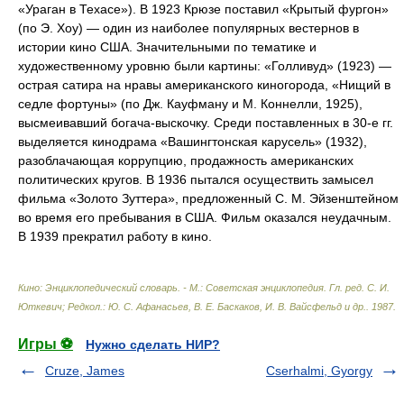
«Ураган в Техасе»). В 1923 Крюзе поставил «Крытый фургон»
(по Э. Хоу) — один из наиболее популярных вестернов в
истории кино США. Значительными по тематике и
художественному уровню были картины: «Голливуд» (1923) —
острая сатира на нравы американского киногорода, «Нищий в
седле фортуны» (по Дж. Кауфману и М. Коннелли, 1925),
высмеивавший богача-выскочку. Среди поставленных в 30-е гг.
выделяется кинодрама «Вашингтонская карусель» (1932),
разоблачающая коррупцию, продажность американских
политических кругов. В 1936 пытался осуществить замысел
фильма «Золото Зуттера», предложенный С. М. Эйзенштейном
во время его пребывания в США. Фильм оказался неудачным.
В 1939 прекратил работу в кино.
Кино: Энциклопедический словарь. - М.: Советская энциклопедия
.
Гл. ред. С. И.
Юткевич; Редкол.: Ю. С. Афанасьев, В. Е. Баскаков, И. В. Вайсфельд и др.
.
1987
.
Игры ⚽
Нужно сделать НИР?
Cruze, James
Cserhalmi, Gyorgy