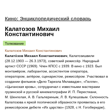
Кино: Энциклопедический словарь
Калатозов Михаил
Константинович
Толкование
Калатозов Михаил Константинович
Калато́зов Михаил Константинович
, Калатозишвили
(28.12.1903 — 26.3.1973), советский режиссёр. Народный
артист СССР (1969). Член КПСС с 1939. В кино с 1923. Был
монтажёром, лаборантом, ассистентом оператора,
оператором, актёром, сценаристом, режиссёром. Участвовал в
создании фильмов «Дело Тариэла Мклавадзе», «Гюлли»,
«Цыганская кровь», сотрудничал с известными мастерами
грузинской и русской кинематографии И. П. Перестиани,
М. Шенгелая, А. В. Гальпериным, Л. В. Кулешовым. Склонность
Калатозова к яркой поэтической образности проявилась в его
режиссёрском дебюте «Их царство» (1928, с Н. Гогоберидзе),