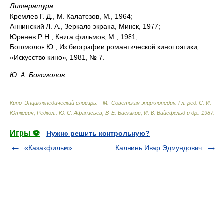
Литература:
Кремлев Г. Д., М. Калатозов, М., 1964;
Аннинский Л. А., Зеркало экрана, Минск, 1977;
Юренев Р. Н., Книга фильмов, М., 1981;
Богомолов Ю., Из биографии романтической кинопоэтики,
«Искусство кино», 1981, № 7.
Ю. А. Богомолов.
Кино: Энциклопедический словарь. - М.: Советская энциклопедия
.
Гл. ред. С. И.
Юткевич; Редкол.: Ю. С. Афанасьев, В. Е. Баскаков, И. В. Вайсфельд и др.
.
1987
.
Игры ⚽
Нужно решить контрольную?
«Казахфильм»
Калнинь Ивар Эдмундович