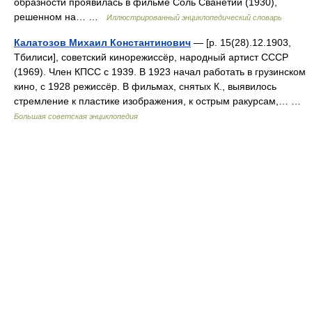
образности проявилась в фильме Соль Сванетии (1930),
решенном на… …
Иллюстрированный энциклопедический словарь
Калатозов Михаил Константинович
— [р. 15(28).12.1903,
Тбилиси], советский кинорежиссёр, народный артист СССР
(1969). Член КПСС с 1939. В 1923 начал работать в грузинском
кино, с 1928 режиссёр. В фильмах, снятых К., выявилось
стремление к пластике изображения, к острым ракурсам,… …
Большая советская энциклопедия