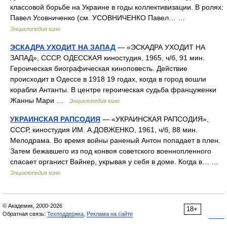
классовой борьбе на Украине в годы коллективизации. В ролях:
Павел Усовниченко (см. УСОВНИЧЕНКО Павел… …
Энциклопедия кино
ЭСКАДРА УХОДИТ НА ЗАПАД
— «ЭСКАДРА УХОДИТ НА
ЗАПАД», СССР, ОДЕССКАЯ киностудия, 1965, ч/б, 91 мин.
Героическая биографическая киноповесть. Действие
происходит в Одессе в 1918 19 годах, когда в город вошли
корабли Антанты. В центре героическая судьба француженки
Жанны Мари …
Энциклопедия кино
УКРАИНСКАЯ РАПСОДИЯ
— «УКРАИНСКАЯ РАПСОДИЯ»,
СССР, киностудия ИМ. А.ДОВЖЕНКО, 1961, ч/б, 88 мин.
Мелодрама. Во время войны раненый Антон попадает в плен.
Затем бежавшего из под конвоя советского военнопленного
спасает органист Вайнер, укрывая у себя в доме. Когда в… …
Энциклопедия кино
© Академик, 2000-2026
18+
Обратная связь:
Техподдержка
,
Реклама на сайте