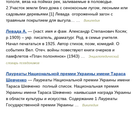
тополя, вяза на поймах рек, заливаемые в половодье.
2.Участок земли близ дома с сенокосным лугом, лесными или
садовыми деревьями.[1] Левада огороженный загон с
травяным покрытием для выгула… …
Википедия
Левада А.
— (наст. имя и фам. Александр Степанович Косяк;
р.1909) – укр. писатель, драматург. Род. в семье учителя.
Начал печататься в 1925. Автор стихов, поэм, комедий. О
событиях Вел. Отеч. войны повествуют книги очерков и
памфлетов «Плач полонянок» (1943) …
Энциклопедический
словарь псевдонимов
Лауреаты Национальной премии Украины имени Тараса
Шевченко
— Лауреаты Национальной премии Украины имени
Тараса Шевченко полный список. Национальная премия
Украины имени Тараса Шевченко наивысшая награда Украины
в области культуры и искусства. Содержание 1 Лауреаты
Государственной премии Украины …
Википедия