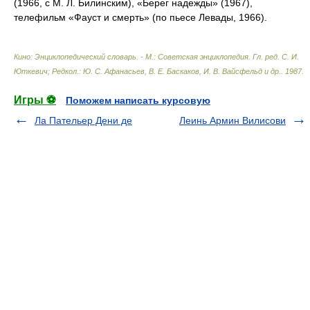
(1966, с М. Л. Билинским), «Берег надежды» (1967),
телефильм «Фауст и смерть» (по пьесе Левады, 1966).
Кино: Энциклопедический словарь. - М.: Советская энциклопедия
.
Гл. ред. С. И.
Юткевич; Редкол.: Ю. С. Афанасьев, В. Е. Баскаков, И. В. Вайсфельд и др.
.
1987
.
Игры ⚽
Поможем написать курсовую
Ла Пательер Дени де
Леинь Армин Вилисови