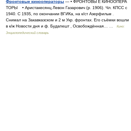
Фронтовые кинооператоры
— • ФРОНТОВЫ Е КИНООПЕРА
ТОРЫ • Аристакесянц Левон Газарович (р. 1906). Чл. КПСС с
1940. С 1935, по окончании ВГИКа, на к/ст Азерфильм .
Снимал на Закавказском и 2 м Укр. фронтах. Его съёмки вошли
в к/ж Новости дня и ф. Будапешт , Освобождённая… …
Кино:
Энциклопедический словарь