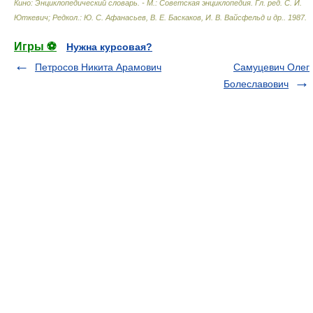
Кино: Энциклопедический словарь. - М.: Советская энциклопедия
.
Гл. ред. С. И.
Юткевич; Редкол.: Ю. С. Афанасьев, В. Е. Баскаков, И. В. Вайсфельд и др.
.
1987
.
Игры ⚽
Нужна курсовая?
Петросов Никита Арамович
Самуцевич Олег
Болеславович