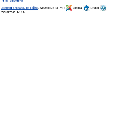
👣 Путешествия
Экспорт словарей на сайты
, сделанные на PHP,
Joomla,
Drupal,
WordPress, MODx.