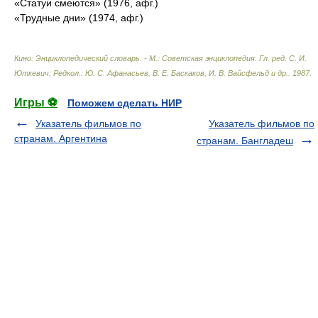
«Статуи смеются» (1976, афг.)
«Трудные дни» (1974, афг.)
Кино: Энциклопедический словарь. - М.: Советская энциклопедия
.
Гл. ред. С. И.
Юткевич; Редкол.: Ю. С. Афанасьев, В. Е. Баскаков, И. В. Вайсфельд и др.
.
1987
.
Игры ⚽
Поможем сделать НИР
Указатель фильмов по
Указатель фильмов по
странам. Аргентина
странам. Бангладеш