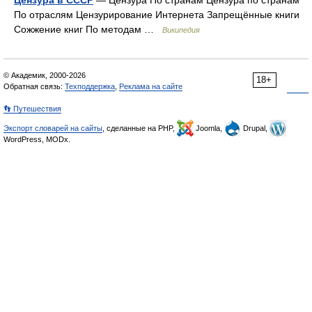
Цензура в СССР
— Цензура По странам Цензура по странам
По отраслям Цензурирование Интернета Запрещённые книги
Сожжение книг По методам …
Википедия
© Академик, 2000-2026
18+
Обратная связь:
Техподдержка
,
Реклама на сайте
👣 Путешествия
Экспорт словарей на сайты
, сделанные на PHP,
Joomla,
Drupal,
WordPress, MODx.