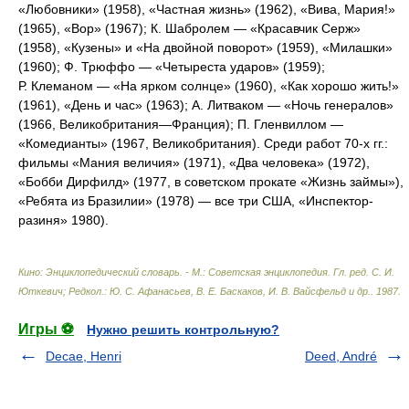
«Любовники» (1958), «Частная жизнь» (1962), «Вива, Мария!»
(1965), «Вор» (1967); К. Шабролем — «Красавчик Серж»
(1958), «Кузены» и «На двойной поворот» (1959), «Милашки»
(1960); Ф. Трюффо — «Четыреста ударов» (1959);
Р. Клеманом — «На ярком солнце» (1960), «Как хорошо жить!»
(1961), «День и час» (1963); А. Литваком — «Ночь генералов»
(1966, Великобритания—Франция); П. Гленвиллом —
«Комедианты» (1967, Великобритания). Среди работ 70-х гг.:
фильмы «Мания величия» (1971), «Два человека» (1972),
«Бобби Дирфилд» (1977, в советском прокате «Жизнь займы»),
«Ребята из Бразилии» (1978) — все три США, «Инспектор-
разиня» 1980).
Кино: Энциклопедический словарь. - М.: Советская энциклопедия
.
Гл. ред. С. И.
Юткевич; Редкол.: Ю. С. Афанасьев, В. Е. Баскаков, И. В. Вайсфельд и др.
.
1987
.
Игры ⚽
Нужно решить контрольную?
Decae, Henri
Deed, André