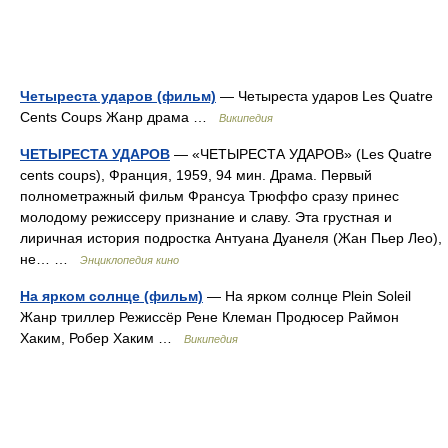
Четыреста ударов (фильм)
— Четыреста ударов Les Quatre
Cents Coups Жанр драма …
Википедия
ЧЕТЫРЕСТА УДАРОВ
— «ЧЕТЫРЕСТА УДАРОВ» (Les Quatre
cents coups), Франция, 1959, 94 мин. Драма. Первый
полнометражный фильм Франсуа Трюффо сразу принес
молодому режиссеру признание и славу. Эта грустная и
лиричная история подростка Антуана Дуанеля (Жан Пьер Лео),
не… …
Энциклопедия кино
На ярком солнце (фильм)
— На ярком солнце Plein Soleil
Жанр триллер Режиссёр Рене Клеман Продюсер Раймон
Хаким, Робер Хаким …
Википедия