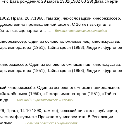
Frič Дата рождения: 29 марта 1902(1902 03 29) Дата смерти
1902, Прага, 26.7.1968, там же), чехословацкий кинорежиссёр,
удожественно промышленной школе. С 16 лет выступал в
работал как сценарист и… …
Большая советская энциклопедия
инорежиссёр. Один из основоположников нац. киноискусства.
карь императора (1951), Тайна крови (1953), Люди из фургонов
инорежиссёр. Один из основоположников нац. киноискусства.
карь императора (1951), Тайна крови (1953), Люди из фургонов
ий кинорежиссёр. Один из основоположников национального
 «Закалённые» (1950), «Пекарь императора» (1951), «Тайна
) и др …
Большой Энциклопедический словарь
 Прага, 14.10.1890, там же), чешский писатель, публицист,
ческом факультете Пражского университета. В Революции
адикально… …
Большая советская энциклопедия