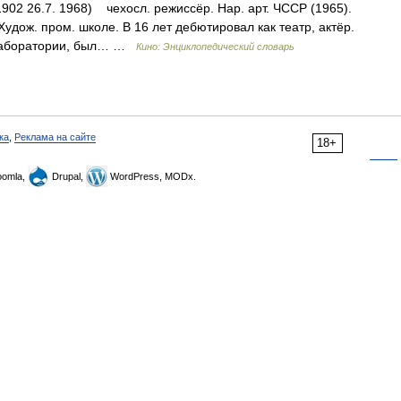
1902 26.7. 1968) чехосл. режиссёр. Нар. арт. ЧССР (1965).
удож. пром. школе. В 16 лет дебютировал как театр, актёр.
олаборатории, был… …
Кино: Энциклопедический словарь
ка
,
Реклама на сайте
18+
omla,
Drupal,
WordPress, MODx.