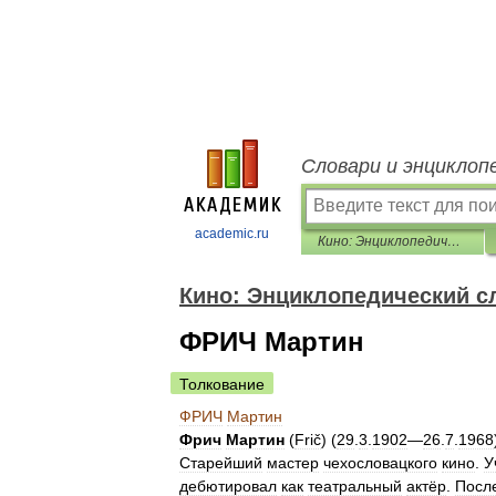
Словари и энциклоп
academic.ru
Кино: Энциклопедический словарь
Кино: Энциклопедический с
ФРИЧ Мартин
Толкование
ФРИЧ
Мартин
Фрич
Мартин
(
Frič
) (
29
.
3
.
1902
—
26
.
7
.
1968
Старейший
мастер
чехословацкого
кино
.
У
дебютировал
как
театральный
актёр
.
Посл