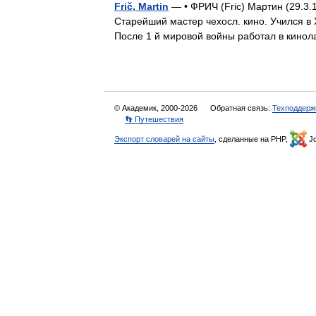
Frič, Martin
— • ФРИЧ (Fric) Мартин (29.3.
Старейший мастер чехосл. кино. Учился в Х
После 1 й мировой войны работал в кин
© Академик, 2000-2026
Обратная связь:
Техподдерж
👣 Путешествия
Экспорт словарей на сайты
, сделанные на PHP,
Jo