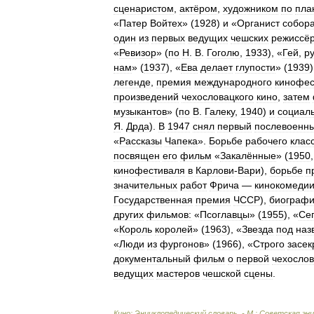
сценаристом
,
актёром
,
художником
по
пла
«
Патер
Войтех
» (
1928
)
и
«
Органист
собор
один
из
первых
ведущих
чешских
режиссё
«
Ревизор
» (
по
Н
.
В
.
Гоголю
,
1933
), «
Гей
,
р
нам
» (
1937
), «
Ева
делает
глупости
» (
1939
легенде
,
премия
международного
кинофес
произведений
чехословацкого
кино
,
затем
музыкантов
» (
по
В
.
Галеку
,
1940
)
и
социал
Я
.
Дрда
).
В
1947
снял
первый
послевоенн
«
Рассказы
Чапека
».
Борьбе
рабочего
клас
посвящен
его
фильм
«
Закалённые
» (
1950
кинофестиваля
в
Карлови
-
Вари
),
борьбе
п
значительных
работ
Фрича
—
кинокомеди
Государственная
премия
ЧССР
),
биографи
других
фильмов:
«
Псоглавцы
» (
1955
), «
Се
«
Король
королей
» (
1963
), «
Звезда
под
наз
«
Люди
из
фургонов
» (
1966
), «
Строго
засе
документальный
фильм
о
первой
чехосло
ведущих
мастеров
чешской
сцены
.
Кино:
Энциклопедический
словарь
. -
М
.
:
Советская
эн