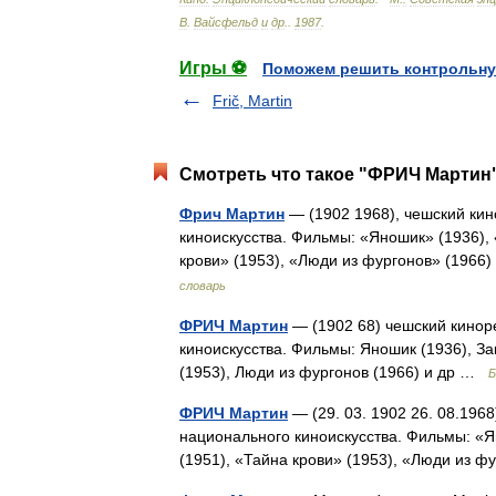
В
.
Вайсфельд
и
др
.
.
1987
.
Игры ⚽
Поможем решить контрольну
Frič, Martin
Смотреть что такое "ФРИЧ Мартин"
Фрич Мартин
— (1902 1968), чешский ки
киноискусства. Фильмы: «Яношик» (1936),
крови» (1953), «Люди из фургонов» (1966
словарь
ФРИЧ Мартин
— (1902 68) чешский кинор
киноискусства. Фильмы: Яношик (1936), За
(1953), Люди из фургонов (1966) и др …
Б
ФРИЧ Мартин
— (29. 03. 1902 26. 08.196
национального киноискусства. Фильмы: «Я
(1951), «Тайна крови» (1953), «Люди из 