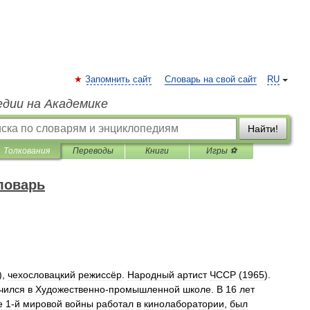
Запомнить сайт
Словарь на свой сайт
RU
едии на Академике
Найти!
Толкования
Переводы
Книги
Игры ⚽
ловарь
),
чехословацкий
режиссёр
.
Народный
артист
ЧССР
(
1965
).
чился
в
Художественно
-
промышленной
школе
.
В
16
лет
е
1
-
й
мировой
войны
работал
в
кинолаборатории
,
был