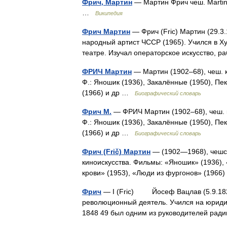
Фрич, Мартин
— Мартин Фрич чеш. Martin 
…
Википедия
Фрич Мартин
— Фрич (Fric) Мартин (29.3.
народный артист ЧССР (1965). Учился в Х
театре. Изучал операторское искусство, 
ФРИЧ Мартин
— Мартин (1902–68), чеш. к
Ф.: Яношик (1936), Закалённые (1950), Пе
(1966) и др …
Биографический словарь
Фрич М.
— ФРИЧ Мартин (1902–68), чеш. к
Ф.: Яношик (1936), Закалённые (1950), Пе
(1966) и др …
Биографический словарь
Фрич (Frič) Мартин
— (1902—1968), чешск
киноискусства. Фильмы: «Яношик» (1936),
крови» (1953), «Люди из фургонов» (1966
Фрич
— I (Fric) Йосеф Вацлав (5.9.1829,
революционный деятель. Учился на юриди
1848 49 был одним из руководителей р