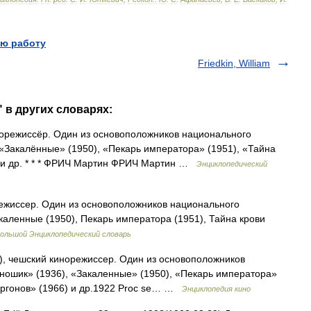
ю работу
Friedkin, William
 в других словарях:
норежиссёр. Один из основоположников национального
 «Закалённые» (1950), «Пекарь императора» (1951), «Тайна
) и др. * * * ФРИЧ Мартин ФРИЧ Мартин …
Энциклопедический
ежиссер. Один из основоположников национального
каленные (1950), Пекарь императора (1951), Тайна крови
ольшой Энциклопедический словарь
8), чешский кинорежиссер. Один из основоположников
ношик» (1936), «Закаленные» (1950), «Пекарь императора»
фургонов» (1966) и др.1922 Proc se… …
Энциклопедия кино