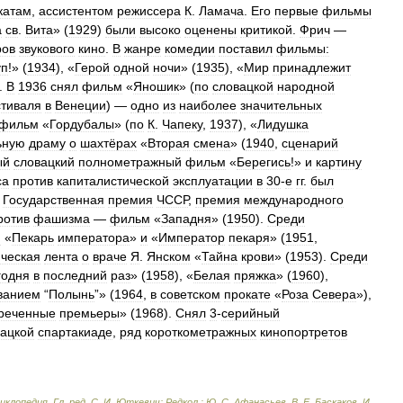
катам
,
ассистентом
режиссера
К
.
Ламача
.
Его
первые
фильмы
а
св
.
Вита
» (
1929
)
были
высоко
оценены
критикой
.
Фрич
—
ров
звукового
кино
.
В
жанре
комедии
поставил
фильмы:
уп
!» (
1934
), «
Герой
одной
ночи
» (
1935
), «
Мир
принадлежит
).
В
1936
снял
фильм
«
Яношик
» (
по
словацкой
народной
тиваля
в
Венеции
) —
одно
из
наиболее
значительных
фильм
«
Гордубалы
» (
по
К
.
Чапеку
,
1937
), «
Лидушка
ьную
драму
о
шахтёрах
«
Вторая
смена
» (
1940
,
сценарий
ый
словацкий
полнометражный
фильм
«
Берегись
!»
и
картину
са
против
капиталистической
эксплуатации
в
30
-
е
гг
.
был
,
Государственная
премия
ЧССР
,
премия
международного
ротив
фашизма
—
фильм
«
Западня
» (
1950
).
Среди
и
«
Пекарь
императора
»
и
«
Император
пекаря
» (
1951
,
ческая
лента
о
враче
Я
.
Янском
«
Тайна
крови
» (
1953
).
Среди
годня
в
последний
раз
» (
1958
), «
Белая
пряжка
» (
1960
),
ванием
“
Полынь
”» (
1964
,
в
советском
прокате
«
Роза
Севера
»),
креченные
премьеры
» (
1968
).
Снял
3
-
серийный
вацкой
спартакиаде
,
ряд
короткометражных
кинопортретов
циклопедия
.
Гл
.
ред
.
С
.
И
.
Юткевич
;
Редкол
.
:
Ю
.
С
.
Афанасьев
,
В
.
Е
.
Баскаков
,
И
.