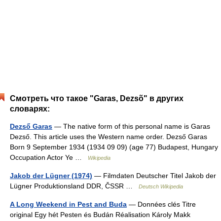
Смотреть что такое "Garas, Dezsõ" в других
словарях:
Dezső Garas
— The native form of this personal name is Garas
Dezső. This article uses the Western name order. Dezső Garas
Born 9 September 1934 (1934 09 09) (age 77) Budapest, Hungary
Occupation Actor Ye …
Wikipedia
Jakob der Lügner (1974)
— Filmdaten Deutscher Titel Jakob der
Lügner Produktionsland DDR, ČSSR …
Deutsch Wikipedia
A Long Weekend in Pest and Buda
— Données clés Titre
original Egy hét Pesten és Budán Réalisation Károly Makk