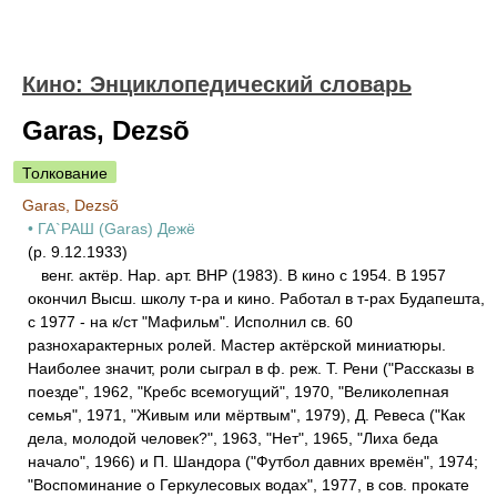
Кино: Энциклопедический словарь
Garas, Dezsõ
Толкование
Garas, Dezsõ
• ГА`РАШ (Garas) Дежё
(р. 9.12.1933)
венг. актёр. Нар. арт. ВНР (1983). В кино с 1954. В 1957
окончил Высш. школу т-ра и кино. Работал в т-рах Будапешта,
с 1977 - на к/ст "Мафильм". Исполнил св. 60
разнохарактерных ролей. Мастер актёрской миниатюры.
Наиболее значит, роли сыграл в ф. реж. Т. Рени ("Рассказы в
поезде", 1962, "Кребс всемогущий", 1970, "Великолепная
семья", 1971, "Живым или мёртвым", 1979), Д. Ревеса ("Как
дела, молодой человек?", 1963, "Нет", 1965, "Лиха беда
начало", 1966) и П. Шандора ("Футбол давних времён", 1974;
"Воспоминание о Геркулесовых водах", 1977, в сов. прокате