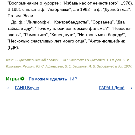
"Воспоминание о курорте"; "Избавь нас от нечестивого", 1978).
В 1981 снялся в ф. "Актёришки", а в 1982 - в ф. "Дурной глаз".
Пр. им. Ясаи.
Др. ф.: "Лилиомфи", "Контрабандисты", "Сорванец", "Два
тайма в аду", "Почему плохи венгерские фильмы?", "Невесты-
вдовы", "Романтика", "Конец пути", "Не тронь мою бороду!",
"Несколько счастливых лет моего отца", "Антон-волшебник"
(ГДР).
Кино: Энциклопедический словарь. - М.: Советская энциклопедия
.
Гл. ред. С. И.
Юткевич; Редкол.: Ю. С. Афанасьев, В. Е. Баскаков, И. В. Вайсфельд и др.
.
1987
.
Игры ⚽
Поможем сделать НИР
ГАНЦ Бруно
ГАРАШ Дежё