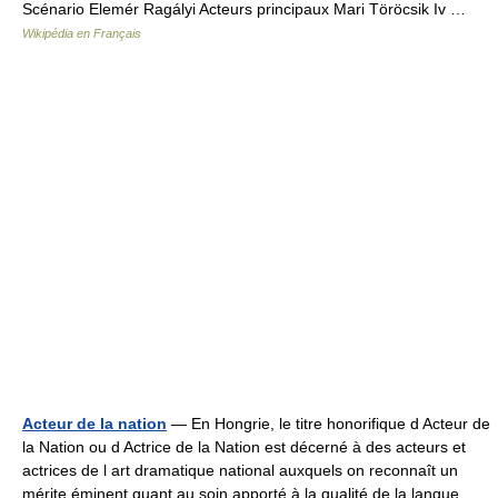
Scénario Elemér Ragályi Acteurs principaux Mari Töröcsik Iv …
Wikipédia en Français
Acteur de la nation
— En Hongrie, le titre honorifique d Acteur de
la Nation ou d Actrice de la Nation est décerné à des acteurs et
actrices de l art dramatique national auxquels on reconnaît un
mérite éminent quant au soin apporté à la qualité de la langue