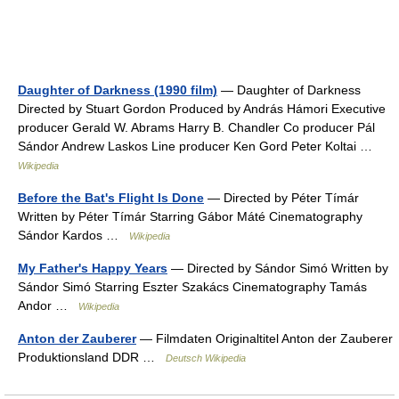
Daughter of Darkness (1990 film)
— Daughter of Darkness
Directed by Stuart Gordon Produced by András Hámori Executive
producer Gerald W. Abrams Harry B. Chandler Co producer Pál
Sándor Andrew Laskos Line producer Ken Gord Peter Koltai …
Wikipedia
Before the Bat's Flight Is Done
— Directed by Péter Tímár
Written by Péter Tímár Starring Gábor Máté Cinematography
Sándor Kardos …
Wikipedia
My Father's Happy Years
— Directed by Sándor Simó Written by
Sándor Simó Starring Eszter Szakács Cinematography Tamás
Andor …
Wikipedia
Anton der Zauberer
— Filmdaten Originaltitel Anton der Zauberer
Produktionsland DDR …
Deutsch Wikipedia