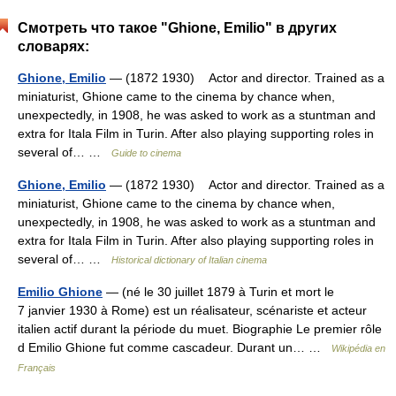
Смотреть что такое "Ghione, Emilio" в других
словарях:
Ghione, Emilio
— (1872 1930) Actor and director. Trained as a
miniaturist, Ghione came to the cinema by chance when,
unexpectedly, in 1908, he was asked to work as a stuntman and
extra for Itala Film in Turin. After also playing supporting roles in
several of… …
Guide to cinema
Ghione, Emilio
— (1872 1930) Actor and director. Trained as a
miniaturist, Ghione came to the cinema by chance when,
unexpectedly, in 1908, he was asked to work as a stuntman and
extra for Itala Film in Turin. After also playing supporting roles in
several of… …
Historical dictionary of Italian cinema
Emilio Ghione
— (né le 30 juillet 1879 à Turin et mort le
7 janvier 1930 à Rome) est un réalisateur, scénariste et acteur
italien actif durant la période du muet. Biographie Le premier rôle
d Emilio Ghione fut comme cascadeur. Durant un… …
Wikipédia en
Français