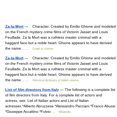
Za-la-Mort
— Character. Created by Emilio Ghione and modeled
on the French mystery crime films of Victorin Jasset and Louis
Feuillade, Za la Mort was a ruthless master criminal with a
haggard face but a noble heart. Ghione appears to have derived
the name… …
Guide to cinema
Za-la-Mort
— Character. Created by Emilio Ghione and modeled
on the French mystery crime films of Victorin Jasset and Louis
Feuillade, Za la Mort was a ruthless master criminal with a
haggard face but a noble heart. Ghione appears to have derived
the name… …
Historical dictionary of Italian cinema
List of film directors from Italy
— The following is a complete list
of film directors from Italy. For a complete list of actors and
actress, see: List of Italian actors and List of Italian
actresses.*Alberto Abruzzese *Alessandro Pacciani *Franco Abussi
*Giuseppe Accattino *Fulvio …
Wikipedia