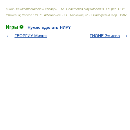
Кино: Энциклопедический словарь. - М.: Советская энциклопедия
.
Гл. ред. С. И.
Юткевич; Редкол.: Ю. С. Афанасьев, В. Е. Баскаков, И. В. Вайсфельд и др.
.
1987
.
Игры ⚽
Нужно сделать НИР?
ГЕОРГИУ Михня
ГИОНЕ Эмилио