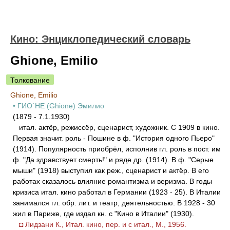
Кино: Энциклопедический словарь
Ghione, Emilio
Толкование
Ghione, Emilio
• ГИО`НЕ (Ghione) Эмилио
(1879 - 7.1.1930)
итал. актёр, режиссёр, сценарист, художник. С 1909 в кино.
Первая значит. роль - Пошине в ф. "История одного Пьеро"
(1914). Популярность приобрёл, исполнив гл. роль в пост. им
ф. "Да здравствует смерть!" и ряде др. (1914). В ф. "Серые
мыши" (1918) выступил как реж., сценарист и актёр. В его
работах сказалось влияние романтизма и веризма. В годы
кризиса итал. кино работал в Германии (1923 - 25). В Италии
занимался гл. обр. лит. и театр, деятельностью. В 1928 - 30
жил в Париже, где издал кн. с "Кино в Италии" (1930).
◘ Лидзани К., Итал. кино, пер. и с итал., М., 1956.