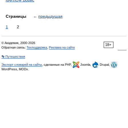
КАРЛОФ Борис
Страницы
←
предыдущая
1
2
© Академик, 2000-2026
18+
Обратная связь:
Техподдержка
,
Реклама на сайте
👣 Путешествия
Экспорт словарей на сайты
, сделанные на PHP,
Joomla,
Drupal,
WordPress, MODx.