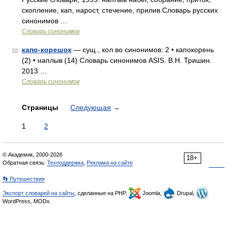
скопление, кап, нарост, стечение, прилив Словарь русских
синонимов …
Словарь синонимов
капо-корешок
— сущ., кол во синонимов: 2 • капокорень
10
(2) • наплыв (14) Словарь синонимов ASIS. В.Н. Тришин.
2013 …
Словарь синонимов
Страницы
Следующая
→
1
2
© Академик, 2000-2026
18+
Обратная связь:
Техподдержка
,
Реклама на сайте
👣 Путешествия
Экспорт словарей на сайты
, сделанные на PHP,
Joomla,
Drupal,
WordPress, MODx.