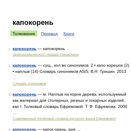
капокорень
Толкование
Перевод
Книги
капокорень
— капокорень …
1
Орфографический словарь-справочник
капокорень
— сущ., кол во синонимов: 2 • капо корешок (2)
2
• наплыв (14) Словарь синонимов ASIS. В.Н. Тришин. 2013
…
Словарь синонимов
капокорень
— м. Наплыв на корне дерева, используемый
3
как материал для столярных, резных и токарных изделий;
кап I. Толковый словарь Ефремовой. Т. Ф. Ефремова. 2000
…
Современный толковый словарь русского языка Ефремовой
капокорень
— капок орень, рня …
4