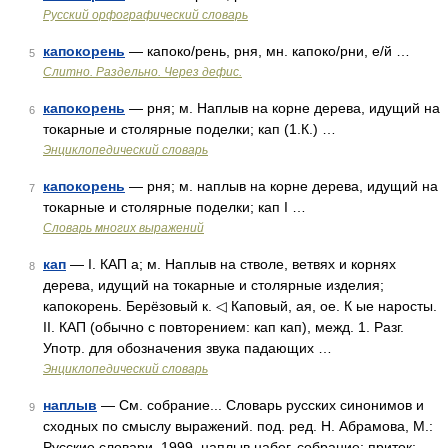
Русский орфографический словарь
капокорень
— капоко/рень, рня, мн. капоко/рни, е/й …
5
Слитно. Раздельно. Через дефис.
капокорень
— рня; м. Наплыв на корне дерева, идущий на
6
токарные и столярные поделки; кап (1.К.) …
Энциклопедический словарь
капокорень
— рня; м. наплыв на корне дерева, идущий на
7
токарные и столярные поделки; кап I …
Словарь многих выражений
кап
— I. КАП а; м. Наплыв на стволе, ветвях и корнях
8
дерева, идущий на токарные и столярные изделия;
капокорень. Берёзовый к. ◁ Каповый, ая, ое. К ые наросты.
II. КАП (обычно с повторением: кап кап), межд. 1. Разг.
Употр. для обозначения звука падающих …
Энциклопедический словарь
наплыв
— См. собрание... Словарь русских синонимов и
9
сходных по смыслу выражений. под. ред. Н. Абрамова, М.:
Русские словари, 1999. наплыв набег, собрание; приток;