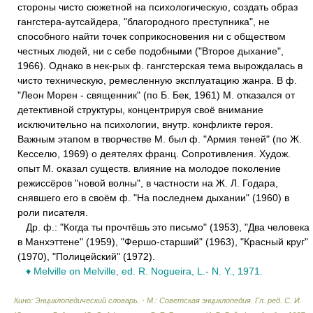
стороны чисто сюжетной на психологическую, создать образ
гангстера-аутсайдера, "благородного преступника", не
способного найти точек соприкосновения ни с обществом
честных людей, ни с себе подобными ("Второе дыхание",
1966). Однако в нек-рых ф. гангстерская тема вырождалась в
чисто техническую, ремесленную эксплуатацию жанра. В ф.
"Леон Морен - священник" (по Б. Бек, 1961) М. отказался от
детективной структуры, концентрируя своё внимание
исключительно на психологии, внутр. конфликте героя.
Важным этапом в творчестве М. был ф. "Армия теней" (по Ж.
Кесселю, 1969) о деятелях франц. Сопротивления. Худож.
опыт М. оказал существ. влияние на молодое поколение
режиссёров "новой волны", в частности на Ж. Л. Годара,
снявшего его в своём ф. "На последнем дыхании" (1960) в
роли писателя.
Др. ф.: "Когда ты прочтёшь это письмо" (1953), "Два человека
в Манхэттене" (1959), "Фершо-старший" (1963), "Красный круг"
(1970), "Полицейский" (1972).
♦ Melville on Melville, ed. R. Nogueira, L.- N. Y., 1971.
Кино: Энциклопедический словарь. - М.: Советская энциклопедия
.
Гл. ред. С. И.