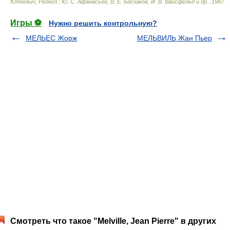
Юткевич; Редкол.: Ю. С. Афанасьев, В. Е. Баскаков, И. В. Вайсфельд и др.
.
1987
.
Игры ⚽
Нужно решить контрольную?
МЕЛЬЕС Жорж
МЕЛЬВИЛЬ Жан Пьер
Смотреть что такое "Melville, Jean Pierre" в других