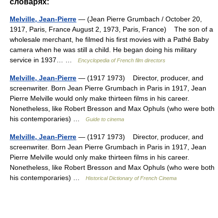
словарях:
Melville, Jean-Pierre
— (Jean Pierre Grumbach / October 20,
1917, Paris, France August 2, 1973, Paris, France) The son of a
wholesale merchant, he filmed his first movies with a Pathé Baby
camera when he was still a child. He began doing his military
service in 1937… …
Encyclopedia of French film directors
Melville, Jean-Pierre
— (1917 1973) Director, producer, and
screenwriter. Born Jean Pierre Grumbach in Paris in 1917, Jean
Pierre Melville would only make thirteen films in his career.
Nonetheless, like Robert Bresson and Max Ophuls (who were both
his contemporaries) …
Guide to cinema
Melville, Jean-Pierre
— (1917 1973) Director, producer, and
screenwriter. Born Jean Pierre Grumbach in Paris in 1917, Jean
Pierre Melville would only make thirteen films in his career.
Nonetheless, like Robert Bresson and Max Ophuls (who were both
his contemporaries) …
Historical Dictionary of French Cinema