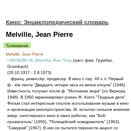
Кино: Энциклопедический словарь
Melville, Jean Pierre
Толкование
Melville, Jean Pierre
• МЕЛЬВИ`ЛЬ (Melville) Жан Пьер
(наст. фам. Грумбах,
Grumbach)
(20.10.1917 - 2.8.1973)
франц. режиссёр, продюсер. В кино с сер. 40-х гг. Первый
ф.- к/м лента "Двадцать четыре часа из жизни клоуна" (1946).
Известность получил после ф. "Молчание моря" (по Веркору,
1948). В 1950 экранизировал роман Ж. Кокто "Трудные дети".
Фильм стал интересным опытом использования музыки в кино
и организации кинопространства. М. испытал сильное влияние
амер. гангстерского кино в таких работах, как "Боб-
прожигатель" (1955), "Полицейский осведомитель" (1963),
"Самурай" (1967). В них он пытался перенести акцент со