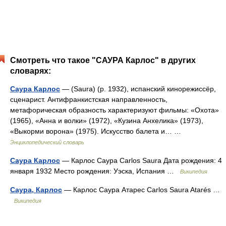
Смотреть что такое "САУРА Карлос" в других
словарях:
Саура Карлос
— (Saura) (р. 1932), испанский кинорежиссёр,
сценарист. Антифранкистская направленность,
метафорическая образность характеризуют фильмы: «Охота»
(1965), «Анна и волки» (1972), «Кузина Анхелика» (1973),
«Выкорми ворона» (1975). Искусство балета и… …
Энциклопедический словарь
Саура Карлос
— Карлос Саура Carlos Saura Дата рождения: 4
января 1932 Место рождения: Уэска, Испания …
Википедия
Саура, Карлос
— Карлос Саура Атарес Carlos Saura Atarés …
Википедия