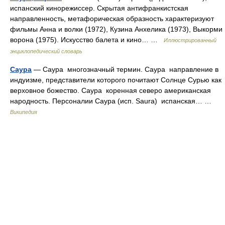
испанский кинорежиссер. Скрытая антифранкистская
направленность, метафорическая образность характеризуют
фильмы Анна и волки (1972), Кузина Анхелика (1973), Выкорми
ворона (1975). Искусство балета и кино… …
Иллюстрированный
энциклопедический словарь
Саура
— Саура многозначный термин. Саура направление в
индуизме, представители которого почитают Солнце Сурью как
верховное божество. Саура коренная северо американская
народность. Персоналии Саура (исп. Saura) испанская… …
Википедия