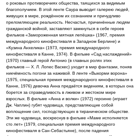
о роковых противоречиях общества, таящихся за видимым
благополучием. В этой ленте Саура выводит галерею людей,
живущих в мире, рождённом их сознанием и причудливо
преломляющем реальность. Несчастья, причинённые людям
гражданской войной, заставляют замкнуться в себе героев
фильмов «Замороженная мятная лепёшка» (1967, премия
международного кинофестиваля в Западном Берлине) и
«Кузина Анхелика» (1973, премия международного
кинофестиваля в Канне, 1974). В фильме «Сад наслаждений»
(1970) главный герой Антонио (в главных ролях этих
фильмов — X. Л. Лопес Васкес) уходит в мир фантазии, поняв
никчёмность погони за наживой. В ленте «Выкорми ворона»
(1975, специальная премия международного кинофестиваля в
Канне, 1976) девочка Анна предаётся видениям, в которых она
борется за справедливость в лживом и жестоком мире
взрослых. В фильме «Анна и волки» (1972) героиню (играет
Дж. Чаплин) губят чудовища, представляющие собой
воплощение сил, господствующих в тираническом обществе.
Эти же чудовища, воскреснув в фильме «Маме исполняется
сто лет» (1979, специальная премия международного
кинофестиваля в Сан-Себастьяне), после падения