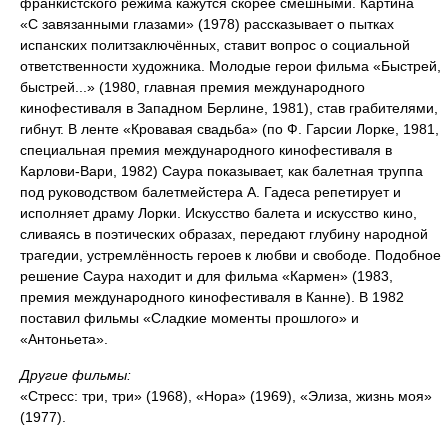
франкистского режима кажутся скорее смешными. Картина
«С завязанными глазами» (1978) рассказывает о пытках
испанских политзаключённых, ставит вопрос о социальной
ответственности художника. Молодые герои фильма «Быстрей,
быстрей...» (1980, главная премия международного
кинофестиваля в Западном Берлине, 1981), став грабителями,
гибнут. В ленте «Кровавая свадьба» (по Ф. Гарсии Лорке, 1981,
специальная премия международного кинофестиваля в
Карлови-Вари, 1982) Саура показывает, как балетная труппа
под руководством балетмейстера А. Гадеса репетирует и
исполняет драму Лорки. Искусство балета и искусство кино,
сливаясь в поэтических образах, передают глубину народной
трагедии, устремлённость героев к любви и свободе. Подобное
решение Саура находит и для фильма «Кармен» (1983,
премия международного кинофестиваля в Канне). В 1982
поставил фильмы «Сладкие моменты прошлого» и
«Антоньета».
Другие фильмы:
«Стресс: три, три» (1968), «Нора» (1969), «Элиза, жизнь моя»
(1977).