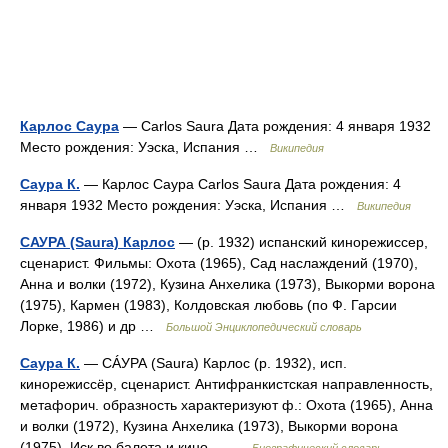
Карлос Саура
— Carlos Saura Дата рождения: 4 января 1932
Место рождения: Уэска, Испания …
Википедия
Саура К.
— Карлос Саура Carlos Saura Дата рождения: 4
января 1932 Место рождения: Уэска, Испания …
Википедия
САУРА (Saura) Карлос
— (р. 1932) испанский кинорежиссер,
сценарист. Фильмы: Охота (1965), Сад наслаждений (1970),
Анна и волки (1972), Кузина Анхелика (1973), Выкорми ворона
(1975), Кармен (1983), Колдовская любовь (по Ф. Гарсии
Лорке, 1986) и др …
Большой Энциклопедический словарь
Саура К.
— СÁУРА (Saura) Карлос (р. 1932), исп.
кинорежиссёр, сценарист. Антифранкистская направленность,
метафорич. образность характеризуют ф.: Охота (1965), Анна
и волки (1972), Кузина Анхелика (1973), Выкорми ворона
(1975). Иск во балета и кино… …