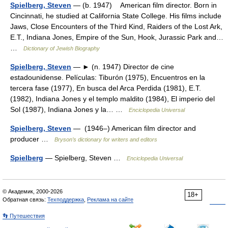
Spielberg, Steven
— (b. 1947) American film director. Born in
Cincinnati, he studied at California State College. His films include
Jaws, Close Encounters of the Third Kind, Raiders of the Lost Ark,
E.T., Indiana Jones, Empire of the Sun, Hook, Jurassic Park and…
…
Dictionary of Jewish Biography
Spielberg, Steven
— ► (n. 1947) Director de cine
estadounidense. Películas: Tiburón (1975), Encuentros en la
tercera fase (1977), En busca del Arca Perdida (1981), E.T.
(1982), Indiana Jones y el templo maldito (1984), El imperio del
Sol (1987), Indiana Jones y la… …
Enciclopedia Universal
Spielberg, Steven
— (1946–) American film director and
producer …
Bryson’s dictionary for writers and editors
Spielberg
— Spielberg, Steven …
Enciclopedia Universal
© Академик, 2000-2026
18+
Обратная связь:
Техподдержка
,
Реклама на сайте
👣 Путешествия