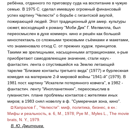
ребёнка, отданного по приговору суда на воспитание в чужую
семью. В 1975 С. сделал имевшую огромный финансовый
успех картину "Челюсти" о борьбе с гигантской акулой,
пожирающей людей. Этот традиционный для амер. культуры
сюжет, восходящий к роману "Моби Дик" Г. Мелвилла, был
переосмыслен в духе коммерч. кино и решён как большой
киноспектакль со сложными трюковыми съёмками и макетами,
что знаменовало отход С. от прежних худож. принципов.
Такими же зрелищными, насыщенными аттракционами, к-рые
приобретают самодовлеющее значение, стали науч.-
фантастич. лента о спустившейся на Землю летающей
тарелке "Близкие контакты третьего вида" (1977) и бурлескная
комедия на материале 2-й мировой войны "1941-й" (1979). В
1981 пост. картину "Искатели потерянного ковчега", в 1982 -
фантастич. ленту "Инопланетянин", переосмыслив в
гуманистич. плане проблемы контактов с жителями иных
миров; в 1983 снял новеллу в ф. "Сумеречная зона, кино".
◘ Капралов Г., "Челюсти": миф, политика, бизнес, в кн.:
Мифы и реальность, в. 6, М., 1978; Руе М., Муlеs L., The movie
brats, N. Y., 1979.
В. Ю. Дмитриев.