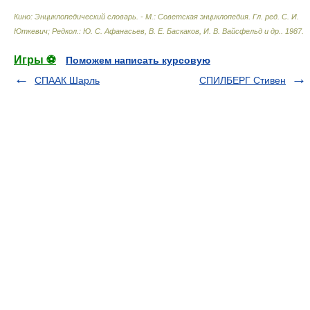
Кино: Энциклопедический словарь. - М.: Советская энциклопедия
.
Гл. ред. С. И.
Юткевич; Редкол.: Ю. С. Афанасьев, В. Е. Баскаков, И. В. Вайсфельд и др.
.
1987
.
Игры ⚽
Поможем написать курсовую
СПААК Шарль
СПИЛБЕРГ Стивен