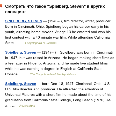
Смотреть что такое "Spielberg, Steven" в других
словарях:
SPIELBERG, STEVEN
— (1946– ), film director, writer, producer.
Born in Cincinnati, Ohio, Spielberg began his career early in his
youth, directing home movies. At age 13 he entered and won his
first contest with a 40 minute war film. While attending California
State… …
Encyclopedia of Judaism
Spielberg, Steven
— (1947– ) Spielberg was born in Cincinnati
in 1947, but was raised in Arizona. He began making short films as
a teenager in Phoenix, Arizona, and he made five student films
while he was earning a degree in English at California State
College.… …
The Encyclopedia of Stanley Kubrick
Spielberg, Steven
— born Dec. 18, 1947, Cincinnati, Ohio, U.S.
U.S. film director and producer. He attracted the attention of
Universal Pictures with a short film he made about the time of his
graduation from California State College, Long Beach (1970). As
a… …
Universalium