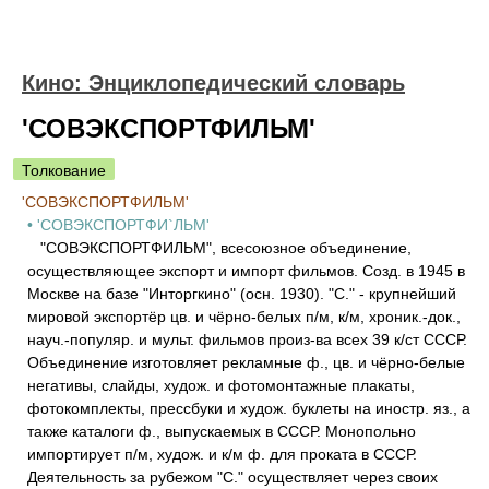
Кино: Энциклопедический словарь
'СОВЭКСПОРТФИЛЬМ'
Толкование
'СОВЭКСПОРТФИЛЬМ'
• 'СОВЭКСПОРТФИ`ЛЬМ'
"СОВЭКСПОРТФИЛЬМ", всесоюзное объединение,
осуществляющее экспорт и импорт фильмов. Созд. в 1945 в
Москве на базе "Инторгкино" (осн. 1930). "С." - крупнейший
мировой экспортёр цв. и чёрно-белых п/м, к/м, хроник.-док.,
науч.-популяр. и мульт. фильмов произ-ва всех 39 к/ст СССР.
Объединение изготовляет рекламные ф., цв. и чёрно-белые
негативы, слайды, худож. и фотомонтажные плакаты,
фотокомплекты, прессбуки и худож. буклеты на иностр. яз., а
также каталоги ф., выпускаемых в СССР. Монопольно
импортирует п/м, худож. и к/м ф. для проката в СССР.
Деятельность за рубежом "С." осуществляет через своих