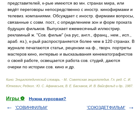
представителей, к-рые имеются во мн. странах мира, или
ведёт переговоры непосредственно с иностр. кинофирмами и
телевиз. компаниями. Обсуждает с иностр. фирмами вопросы,
связанные с совм. пост., с определением зон и форм проката
будущих фильмов. Выпускает ежемесячный иллюстрир.
рекламный ж. "Сов. фильм" (на рус, англ., франц., нем., исп.,
араб. яз.), к-рый распространяется более чем в 120 странах. В
журнале печатаются статьи, рецензии на ф., творч. портреты
мастеров кино, интервью и высказывания кинематографистов
о своей работе, освещается работа сов. студий, даются
очерки по истории сов. кино и др.
Кино: Энциклопедический словарь. - М.: Советская энциклопедия
.
Гл. ред. С. И.
Юткевич; Редкол.: Ю. С. Афанасьев, В. Е. Баскаков, И. В. Вайсфельд и др.
.
1987
.
Игры ⚽
Нужна курсовая?
'СОВИНФИЛЬМ'
'СОЮЗДЕТФИЛЬМ'