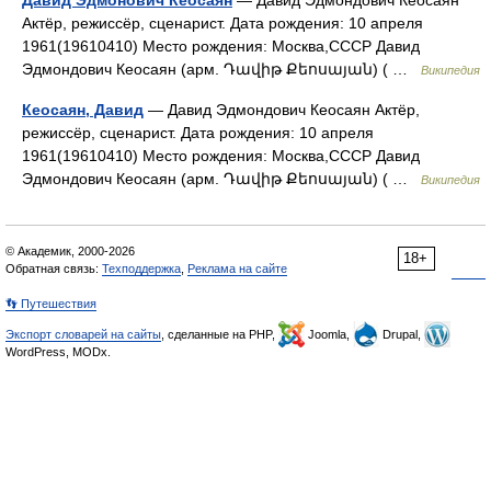
Давид Эдмонович Кеосаян
— Давид Эдмондович Кеосаян
Актёр, режиссёр, сценарист. Дата рождения: 10 апреля
1961(19610410) Место рождения: Москва,СССР Давид
Эдмондович Кеосаян (арм. Դավիթ Քեոսայան) ( …
Википедия
Кеосаян, Давид
— Давид Эдмондович Кеосаян Актёр,
режиссёр, сценарист. Дата рождения: 10 апреля
1961(19610410) Место рождения: Москва,СССР Давид
Эдмондович Кеосаян (арм. Դավիթ Քեոսայան) ( …
Википедия
© Академик, 2000-2026
18+
Обратная связь:
Техподдержка
,
Реклама на сайте
👣 Путешествия
Экспорт словарей на сайты
, сделанные на PHP,
Joomla,
Drupal,
WordPress, MODx.