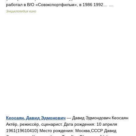
работал в В/О «Совэкспортфильм», в 1986 1992… …
Энциклопедия кино
Кеосаян, Давид Эдмонович
— Давид Эдмондович Кеосаян
Актёр, режиссёр, сценарист. Дата рождения: 10 апреля
1961(19610410) Место рождения: Москва,СССР Давид