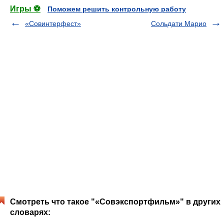
Игры ⚽
Поможем решить контрольную работу
«Совинтерфест»
Сольдати Марио
Смотреть что такое "«Совэкспортфильм»" в других
словарях: