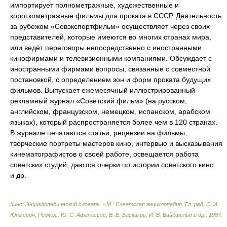
импортирует полнометражные, художественные и
короткометражные фильмы для проката в СССР. Деятельность
за рубежом «Совэкспортфильм» осуществляет через своих
представителей, которые имеются во многих странах мира,
или ведёт переговоры непосредственно с иностранными
кинофирмами и телевизионными компаниями. Обсуждает с
иностранными фирмами вопросы, связанные с совместной
постановкой, с определением зон и форм проката будущих
фильмов. Выпускает ежемесячный иллюстрированный
рекламный журнал «Советский фильм» (на русском,
английском, французском, немецком, испанском, арабском
языках), который распространяется более чем в 120 странах.
В журнале печатаются статьи, рецензии на фильмы,
творческие портреты мастеров кино, интервью и высказывания
кинематографистов о своей работе, освещается работа
советских студий, даются очерки по истории советского кино
и др.
Кино: Энциклопедический словарь. - М.: Советская энциклопедия
.
Гл. ред. С. И.
Юткевич; Редкол.: Ю. С. Афанасьев, В. Е. Баскаков, И. В. Вайсфельд и др.
.
1987
.