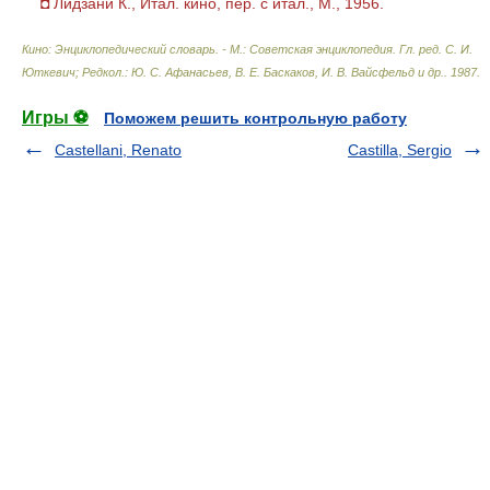
◘ Лидзани К., Итал. кино, пер. с итал., М., 1956.
Кино: Энциклопедический словарь. - М.: Советская энциклопедия
.
Гл. ред. С. И.
Юткевич; Редкол.: Ю. С. Афанасьев, В. Е. Баскаков, И. В. Вайсфельд и др.
.
1987
.
Игры ⚽
Поможем решить контрольную работу
Castellani, Renato
Castilla, Sergio