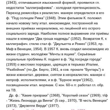
(1943), отличавшихся изысканной формой, проявился гл.
недостаток "каллиграфизма" - холодная претенциозность.
Переход режиссёра к реалистич. манере определился в его
ф. "Под солнцем Рима" (1948). Этим фильмом К. положил
начало новому типу итал. кинокомедии, построенной на
внешних приёмах неореализма, но лишённой его острого
социального заряда. Наиболее полное выражение эти приёмы
нашли в комедии "Два гроша надежды" (1952). Возвратом К. к
каллиграфич. стилю стал ф. "Джульетта и Ромео" (1953, пр.
Мкф в Венеции, 1954). В 1957 К. вновь создал кинокомедию из
жизни студенч. молодёжи "Мечты в ящике". Серьёзные
социальные проблемы К. поднял в ф. "Ад посреди города"
(1959) о жестоких порядках, царящих в тюрьмах Италии,
"Разбойник" (по Дж. Берто, 1961, в сов. прокате "Бунтарь") о
жизни южноитал. деревни, снятом в неореалистич. манере с
непроф. исполнителями, и в ф. "Бурное море"(1962),
посвященном итал. морякам. С кон. 60-х гг. работал гл. обр.
на ТВ.
Др. ф.: "Какие призраки" (1968), "Короткий сезон" (1969); т/ф
- "Жизнь Леонардо да Винчи" (5 сер., 1970), "В честь Венеции"
(1973), "Джузеппе Верди" (1977).