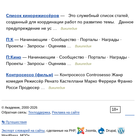
Список кинорежиссёров
— Это служебный список статей,
созданный для координации работ по развитию темы. Данное
предупреждение не ус …
Википедия
П:К
— Начинающим · Сообщество · Порталы · Награды ·
Проекты · Запросы · Оценива …
Википедия
П:Кино
— Начинающим · Сообщество · Порталы · Награды ·
Проекты · Запросы · Оценива …
Википедия
Контросессо (фильм)
— Контросессо Controsesso Жанр
комедия Режиссёр Ренато Кастеллани Марко Феррери Франко
Росси Продюсер …
Википедия
© Академик, 2000-2026
18+
Обратная связь:
Техподдержка
,
Реклама на сайте
👣 Путешествия
Экспорт словарей на сайты
, сделанные на PHP,
Joomla,
Drupal,
WordPress, MODx.