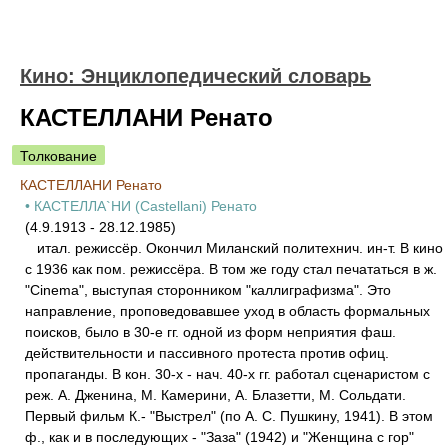
Кино: Энциклопедический словарь
КАСТЕЛЛАНИ Ренато
Толкование
КАСТЕЛЛАНИ Ренато
• КАСТЕЛЛА`НИ (Castellani) Ренато
(4.9.1913 - 28.12.1985)
итал. режиссёр. Окончил Миланский политехнич. ин-т. В кино
с 1936 как пом. режиссёра. В том же году стал печататься в ж.
"Cinema", выступая сторонником "каллиграфизма". Это
направление, проповедовавшее уход в область формальных
поисков, было в 30-е гг. одной из форм неприятия фаш.
действительности и пассивного протеста против офиц.
пропаганды. В кон. 30-х - нач. 40-х гг. работал сценаристом с
реж. А. Дженина, М. Камерини, А. Блазетти, М. Сольдати.
Первый фильм К.- "Выстрел" (по А. С. Пушкину, 1941). В этом
ф., как и в последующих - "Заза" (1942) и "Женщина с гор"