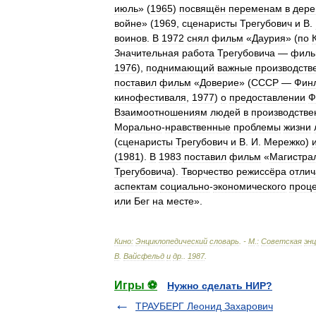
июль
» (
1965
)
посвящён
переменам
в
дере
войне
» (
1969
,
сценаристы
Трегубович
и
В
.
воинов
.
В
1972
снял
фильм
«
Даурия
» (
по
Значительная
работа
Трегубовича
—
филь
1976
),
поднимающий
важные
производств
поставил
фильм
«
Доверие
» (
СССР
—
Фин
кинофестиваля
,
1977
)
о
предоставлении
Ф
Взаимоотношениям
людей
в
производств
Морально
-
нравственные
проблемы
жизни
(
сценаристы
Трегубович
и
В
.
И
.
Мережко
)
(
1981
).
В
1983
поставил
фильм
«
Магистра
Трегубовича
).
Творчество
режиссёра
отлич
аспектам
социально
-
экономического
проц
или
Бег
на
месте
».
Кино:
Энциклопедический
словарь
. -
М
.
:
Советская
эн
В
.
Вайсфельд
и
др
.
.
1987
.
Игры ⚽
Нужно сделать НИР?
ТРАУБЕРГ Леонид Захарович