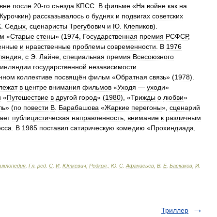
вне
после
20
-
го
съезда
КПСС
.
В
фильме
«
На
войне
как
на
Курочкин
)
рассказывалось
о
буднях
и
подвигах
советских
К
.
Седых
,
сценаристы
Трегубович
и
Ю
.
Клепиков
).
м
«
Старые
стены
» (
1974
,
Государственная
премия
РСФСР
,
енные
и
нравственные
проблемы
современности
.
В
1976
ляндия
,
с
Э
.
Лайне
,
специальная
премия
Всесоюзного
инляндии
государственной
независимости
.
енном
коллективе
посвящён
фильм
«
Обратная
связь
» (
1978
).
лежат
в
центре
внимания
фильмов
«
Уходя
—
уходи
»
и
«
Путешествие
в
другой
город
» (
1980
), «
Трижды
о
любви
»
ль
» (
по
повести
В
.
Барабашова
«
Жаркие
перегоны
»,
сценарий
ает
публицистическая
направленность
,
внимание
к
различным
есса
.
В
1985
поставил
сатирическую
комедию
«
Прохиндиада
,
циклопедия
.
Гл
.
ред
.
С
.
И
.
Юткевич
;
Редкол
.
:
Ю
.
С
.
Афанасьев
,
В
.
Е
.
Баскаков
,
И
.
Триллер