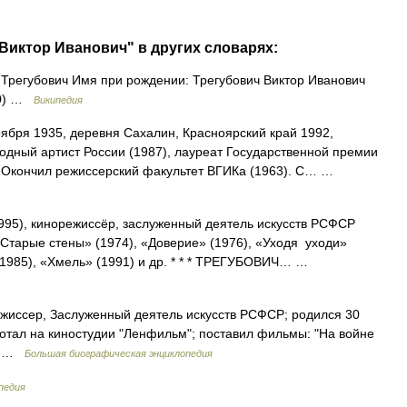
Виктор Иванович" в других словарях:
Трегубович Имя при рождении: Трегубович Виктор Иванович
30) …
Википедия
ября 1935, деревня Сахалин, Красноярский край 1992,
родный артист России (1987), лауреат Государственной премии
 Окончил режиссерский факультет ВГИКа (1963). С… …
95), кинорежиссёр, заслуженный деятель искусств РСФСР
«Старые стены» (1974), «Доверие» (1976), «Уходя уходи»
 (1985), «Хмель» (1991) и др. * * * ТРЕГУБОВИЧ… …
иссер, Заслуженный деятель искусств РСФСР; родился 30
работал на киностудии "Ленфильм"; поставил фильмы: "На войне
,… …
Большая биографическая энциклопедия
педия