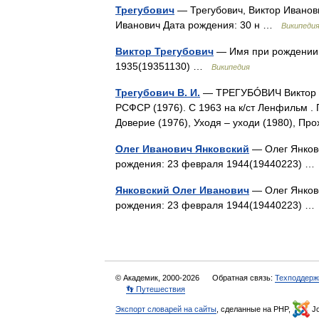
Трегубович
— Трегубович, Виктор Иванов
Иванович Дата рождения: 30 н …
Википеди
Виктор Трегубович
— Имя при рождении: 
1935(19351130) …
Википедия
Трегубович В. И.
— ТРЕГУБÓВИЧ Виктор Ив
РСФСР (1976). С 1963 на к/ст Ленфильм . 
Доверие (1976), Уходя – уходи (1980), П
Олег Иванович Янковский
— Олег Янковс
рождения: 23 февраля 1944(19440223) 
Янковский Олег Иванович
— Олег Янковс
рождения: 23 февраля 1944(19440223) 
© Академик, 2000-2026
Обратная связь:
Техподдерж
👣 Путешествия
Экспорт словарей на сайты
, сделанные на PHP,
Jo