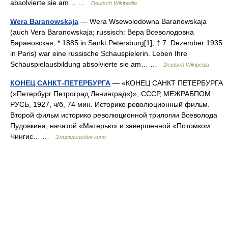
absolvierte sie am… …
Deutsch Wikipedia
Wera Baranowskaja
— Wera Wsewolodowna Baranowskaja
(auch Vera Baranowskaja; russisch: Вера Всеволодовна
Барановская; * 1885 in Sankt Petersburg[1]; † 7. Dezember 1935
in Paris) war eine russische Schauspielerin. Leben Ihre
Schauspielausbildung absolvierte sie am… …
Deutsch Wikipedia
КОНЕЦ САНКТ-ПЕТЕРБУРГА
— «КОНЕЦ САНКТ ПЕТЕРБУРГА
(»Петербург Петроград Ленинград«)», СССР, МЕЖРАБПОМ
РУСЬ, 1927, ч/б, 74 мин. Историко революционный фильм.
Второй фильм историко революционной трилогии Всеволода
Пудовкина, начатой «Матерью» и завершенной «Потомком
Чингис… …
Энциклопедия кино