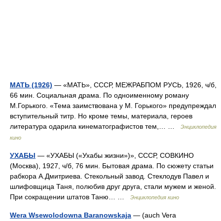
МАТЬ (1926)
— «МАТЬ», СССР, МЕЖРАБПОМ РУСЬ, 1926, ч/б,
66 мин. Социальная драма. По одноименному роману
М.Горького. «Тема заимствована у М. Горького» предупреждал
вступительный титр. Но кроме темы, материала, героев
литература одарила кинематографистов тем,… …
Энциклопедия
кино
УХАБЫ
— «УХАБЫ («Ухабы жизни»)», СССР, СОВКИНО
(Москва), 1927, ч/б, 76 мин. Бытовая драма. По сюжету статьи
рабкора А.Дмитриева. Стекольный завод. Стеклодув Павел и
шлифовщица Таня, полюбив друг друга, стали мужем и женой.
При сокращении штатов Таню… …
Энциклопедия кино
Wera Wsewolodowna Baranowskaja
— (auch Vera