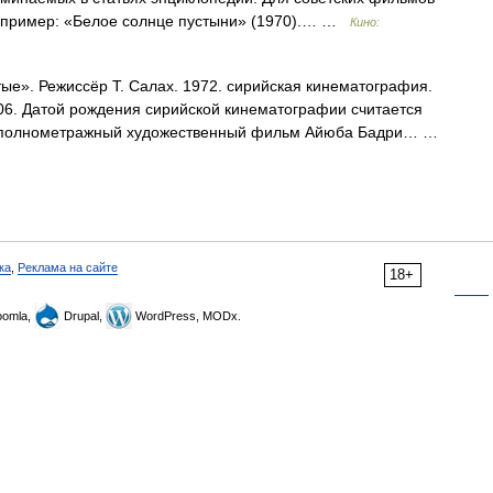
 Например: «Белое солнце пустыни» (1970).… …
Кино:
е». Режиссёр Т. Салах. 1972. сирийская кинематография.
06. Датой рождения сирийской кинематографии считается
ый полнометражный художественный фильм Айюба Бадри… …
ка
,
Реклама на сайте
18+
omla,
Drupal,
WordPress, MODx.