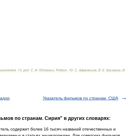
циклопедия
.
Гл
.
ред
.
С
.
И
.
Юткевич
;
Редкол
.
:
Ю
.
С
.
Афанасьев
,
В
.
Е
.
Баскаков
,
И
.
вадор
Указатель фильмов по странам. США
ьмов по странам. Сирия" в других словарях:
ель содержит более 16 тысяч названий отечественных и
минаемых в статьях энциклопедии. Для советских фильмов