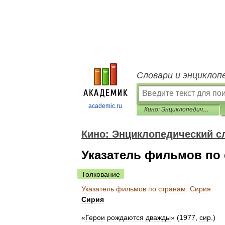
Словари и энциклоп
academic.ru
Кино: Энциклопедический словарь
Кино: Энциклопедический с
Указатель фильмов по 
Толкование
Указатель
фильмов
по
странам
.
Сирия
Сирия
«
Герои
рождаются
дважды
» (
1977
,
сир
.)