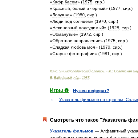
«
Кафр
Касем
» (
1975
,
сир
.)
«
Красный
,
белый
и
чёрный
» (
1977
,
сир
.)
«
Ловушка
» (
1980
,
сир
.)
«
Люди
под
солнцем
» (
1970
,
сир
.)
«
Невиновный
подсудимый
» (
1928
,
сир
.)
«
Обманутые
» (
1972
,
сир
.)
«
Обратное
направление
» (
1975
,
сир
.)
«
Сладкая
любовь
моя
» (
1979
,
сир
.)
«
Старые
фотографии
» (
1981
,
сир
.)
Кино:
Энциклопедический
словарь
. -
М
.
:
Советская
эн
В
.
Вайсфельд
и
др
.
.
1987
.
Игры ⚽
Нужен реферат?
Указатель фильмов по странам. Саль
Смотреть что такое "Указатель фил
Указатель фильмов
— Алфавитный указат
зарубежных художественных фильмов, упо