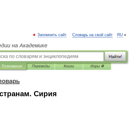
Запомнить сайт
Словарь на свой сайт
RU
едии на Академике
Найти!
Толкования
Переводы
Книги
Игры ⚽
ловарь
странам. Сирия