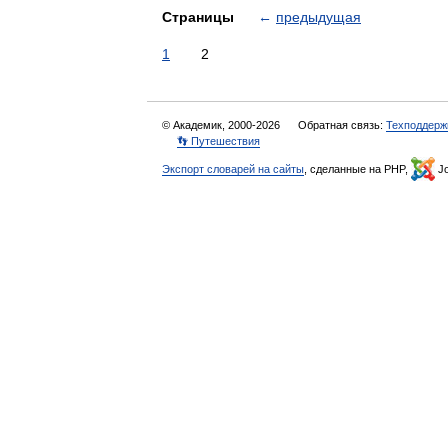
Страницы
←
предыдущая
1
2
© Академик, 2000-2026
Обратная связь:
Техподдерж
👣 Путешествия
Экспорт словарей на сайты
, сделанные на PHP,
Jo