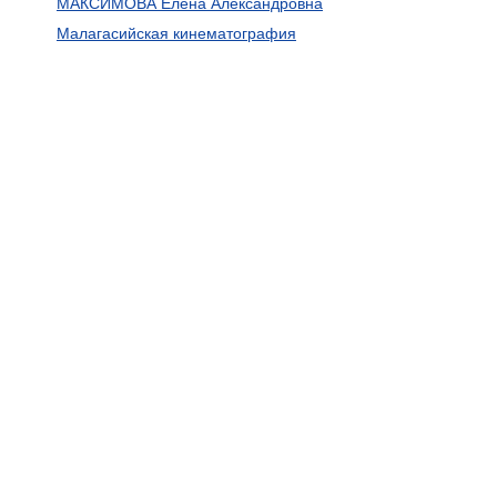
МАКСИМОВА Елена Александровна
Малагасийская кинематография