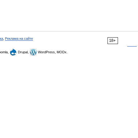
ка
,
Реклама на сайте
18+
omla,
Drupal,
WordPress, MODx.