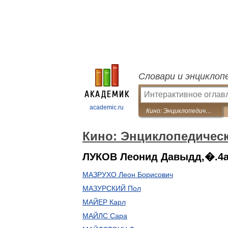
Словари и энциклоп
academic.ru
Кино: Энциклопедический словарь
Кино: Энциклопедичес
ЛУКОВ Леонид Давыдд,�.4a 
МАЗРУХО Леон Борисович
МАЗУРСКИЙ Пол
МАЙЕР Карл
МАЙЛС Сара