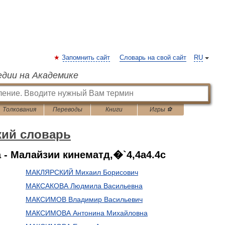
Запомнить сайт
Словарь на свой сайт
RU
едии на Академике
Толкования
Переводы
Книги
Игры ⚽
кий словарь
- Малайзии кинематд,�`4,4a4.4c
МАКЛЯРСКИЙ Михаил Борисович
МАКСАКОВА Людмила Васильевна
МАКСИМОВ Владимир Васильевич
МАКСИМОВА Антонина Михайловна